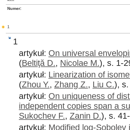
Numer
1
1
artykuł:
On universal envelopin
(
Beltiţă D.
,
Nicolae M.
), s. 1-2
artykuł:
Linearization of iso
(
Zhou Y.
,
Zhang Z.
,
Liu C.
), s
artykuł:
On uniqueness of dist
independent copies span a s
Sukochev F.
,
Zanin D.
), s. 41
artykuł:
Modified log-Sobolev i