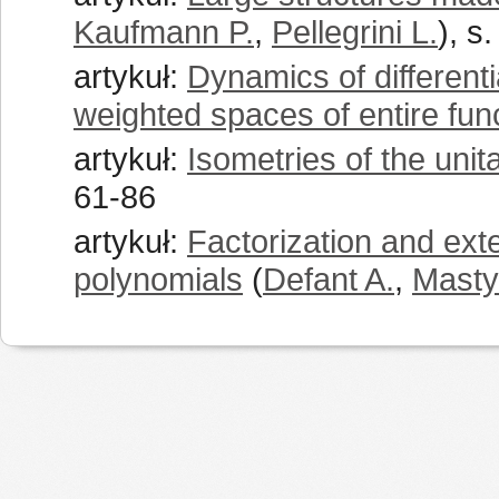
Kaufmann P.
,
Pellegrini L.
), s
artykuł:
Dynamics of differenti
weighted spaces of entire fun
artykuł:
Isometries of the unit
61-86
artykuł:
Factorization and ex
polynomials
(
Defant A.
,
Masty