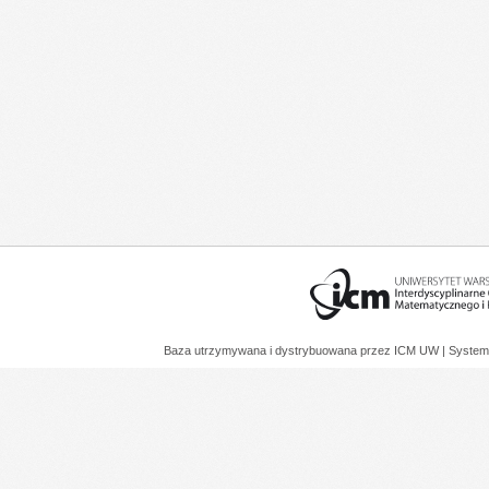
Baza utrzymywana i dystrybuowana przez
ICM UW
| System