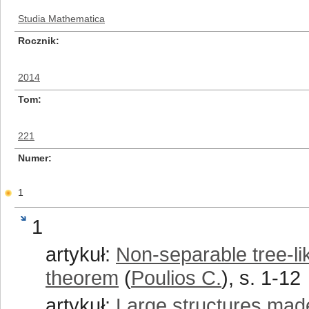
Studia Mathematica
Rocznik
2014
Tom
221
Numer
1
1
artykuł:
Non-separable tree-li
theorem
(
Poulios C.
), s. 1-12
artykuł:
Large structures mad