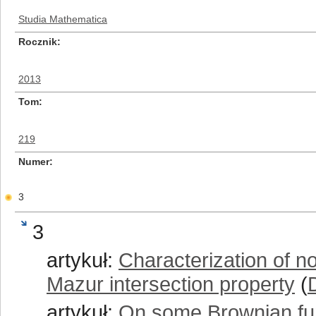
Studia Mathematica
Rocznik
2013
Tom
219
Numer
3
3
artykuł:
Characterization of n
Mazur intersection property
(
artykuł:
On some Brownian func