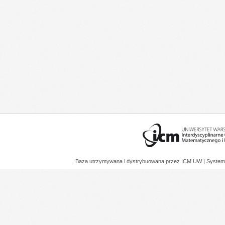
Baza utrzymywana i dystrybuowana przez
ICM UW
| System