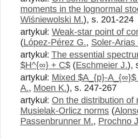
moments in the lognormal stoc
Wiśniewolski M.
), s. 201-224
artykuł:
Weak-star point of co
(
López-Pérez G.
,
Soler-Arias 
artykuł:
The essential spectrum
$H^{∞} + C$
(
Eschmeier J.
),
artykuł:
Mixed $A_{p}-A_{∞}$
A.
,
Moen K.
), s. 247-267
artykuł:
On the distribution o
Musielak-Orlicz norms
(
Alons
Passenbrunner M.
,
Prochno J