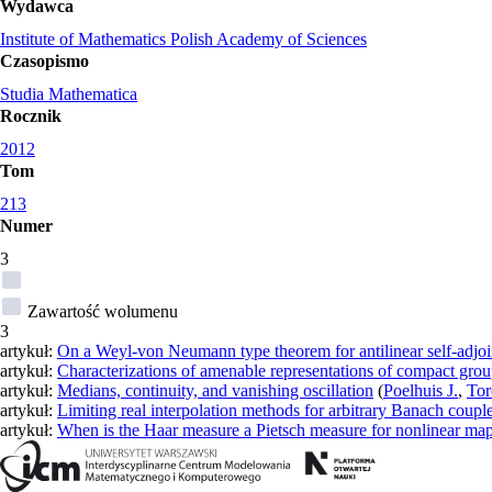
Wydawca
Institute of Mathematics Polish Academy of Sciences
Czasopismo
Studia Mathematica
Rocznik
2012
Tom
213
Numer
3
Zawartość wolumenu
3
artykuł:
On a Weyl-von Neumann type theorem for antilinear self-adjoi
artykuł:
Characterizations of amenable representations of compact gro
artykuł:
Medians, continuity, and vanishing oscillation
(
Poelhuis J.
,
Tor
artykuł:
Limiting real interpolation methods for arbitrary Banach coupl
artykuł:
When is the Haar measure a Pietsch measure for nonlinear ma