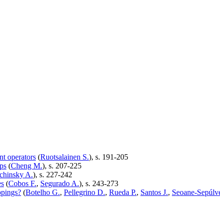
nt operators
(
Ruotsalainen S.
), s. 191-205
ups
(
Cheng M.
), s. 207-225
chinsky A.
), s. 227-242
es
(
Cobos F.
,
Segurado A.
), s. 243-273
ppings?
(
Botelho G.
,
Pellegrino D.
,
Rueda P.
,
Santos J.
,
Seoane-Sepúlve