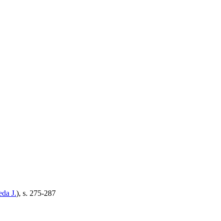
da J.
), s. 275-287