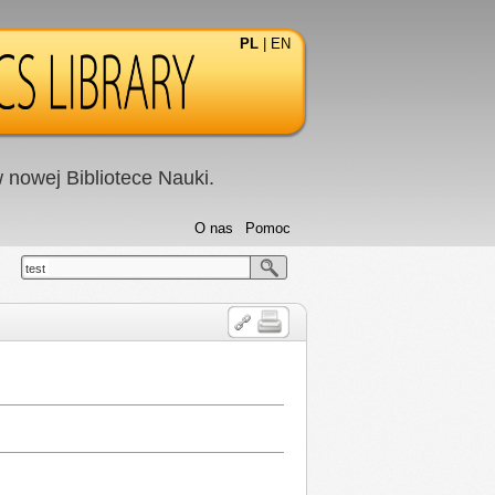
PL
|
EN
nowej Bibliotece Nauki.
O nas
Pomoc
test