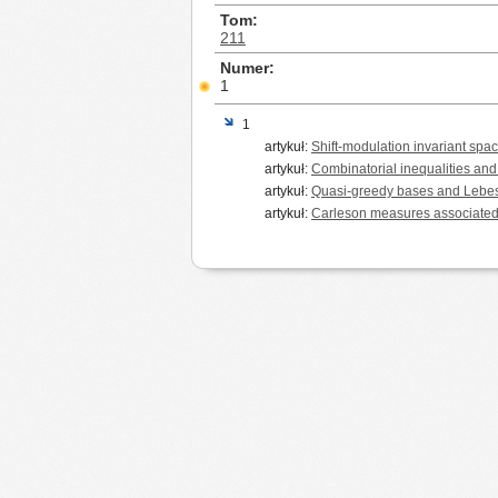
Tom
211
Numer
1
1
artykuł:
Shift-modulation invariant sp
artykuł:
Combinatorial inequalities and
artykuł:
Quasi-greedy bases and Lebes
artykuł:
Carleson measures associated w