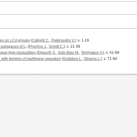
aces on LCA groups
(
Cabrelli C.
,
Paternostro V.
), s. 1-19
 subspaces of L₁
(
Prochno J.
,
Schütt C.
), s. 21-39
gue-type inequalities
(
Dilworth S.
,
Soto-Bajo M.
,
Temlyakov V.
), s. 41-69
ith families of multilinear operators
(
Grafakos L.
,
Oliveira L.
), s. 71-94