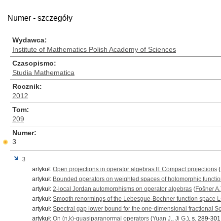
Numer - szczegóły
Wydawca
Institute of Mathematics Polish Academy of Sciences
Czasopismo
Studia Mathematica
Rocznik
2012
Tom
209
Numer
3
3
artykuł:
Open projections in operator algebras II: Compact projections
(
artykuł:
Bounded operators on weighted spaces of holomorphic function
artykuł:
2-local Jordan automorphisms on operator algebras
(
Fošner A.
artykuł:
Smooth renormings of the Lebesgue-Bochner function space L
artykuł:
Spectral gap lower bound for the one-dimensional fractional Sc
artykuł:
On (n,k)-quasiparanormal operators
(
Yuan J.
,
Ji G.
), s. 289-301