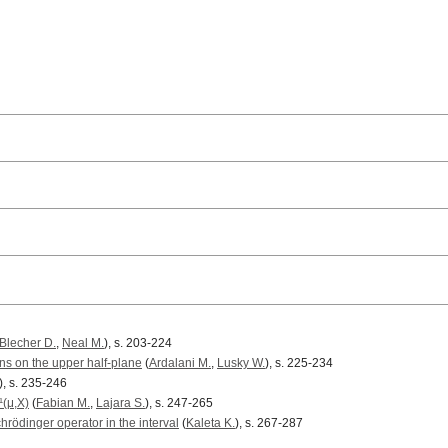
Blecher D.
,
Neal M.
), s. 203-224
s on the upper half-plane
(
Ardalani M.
,
Lusky W.
), s. 225-234
), s. 235-246
¹(μ,X)
(
Fabian M.
,
Lajara S.
), s. 247-265
hrödinger operator in the interval
(
Kaleta K.
), s. 267-287