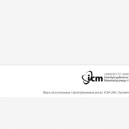
Baza utrzymywana i dystrybuowana przez
ICM UW
| System