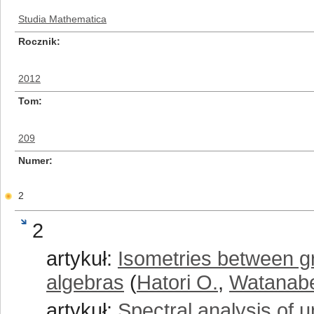
Studia Mathematica
Rocznik
2012
Tom
209
Numer
2
2
artykuł:
Isometries between gr
algebras
(
Hatori O.
,
Watanabe
artykuł:
Spectral analysis of 