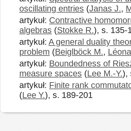
oscillating entries
(
Janas J.
,
M
artykuł:
Contractive homomorp
algebras
(
Stokke R.
), s. 135-
artykuł:
A general duality the
problem
(
Beiglböck M.
,
Léona
artykuł:
Boundedness of Riesz
measure spaces
(
Lee M.-Y.
),
artykuł:
Finite rank commutator
(
Lee Y.
), s. 189-201