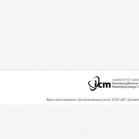
Baza utrzymywana i dystrybuowana przez
ICM UW
| System