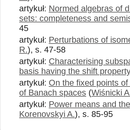
artykuł:
Normed algebras of di
sets: completeness and semi
45
artykuł:
Perturbations of iso
R.
), s. 47-58
artykuł:
Characterising subsp
basis having the shift propert
artykuł:
On the fixed points o
of Banach spaces
(
Wiśnicki A
artykuł:
Power means and the 
Korenovskyi A.
), s. 85-95