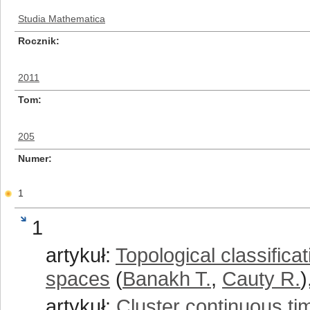
Studia Mathematica
Rocznik
2011
Tom
205
Numer
1
1
artykuł:
Topological classifica
spaces
(
Banakh T.
,
Cauty R.
)
artykuł:
Cluster continuous t