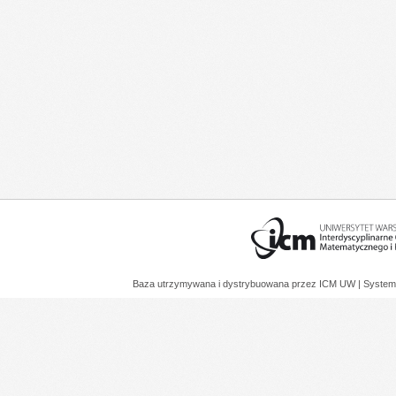
Baza utrzymywana i dystrybuowana przez
ICM UW
| System