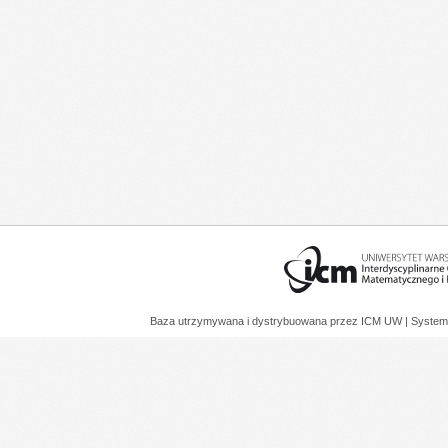
Baza utrzymywana i dystrybuowana przez
ICM UW
| System