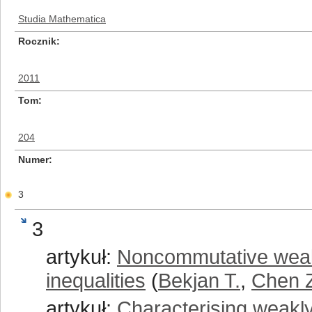
Studia Mathematica
Rocznik
2011
Tom
204
Numer
3
3
artykuł:
Noncommutative weak
inequalities
(
Bekjan T.
,
Chen 
artykuł:
Characterising weakly