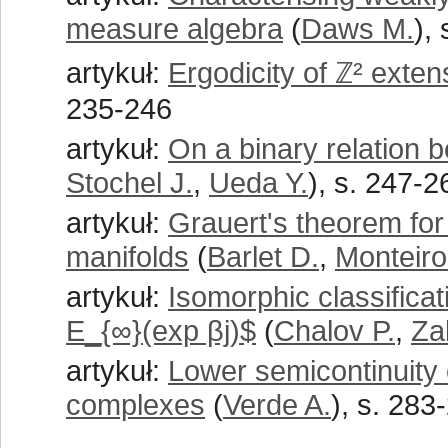
measure algebra
(
Daws M.
),
artykuł:
Ergodicity of ℤ² extens
235-246
artykuł:
On a binary relation 
Stochel J.
,
Ueda Y.
), s. 247-2
artykuł:
Grauert's theorem for 
manifolds
(
Barlet D.
,
Monteiro
artykuł:
Isomorphic classificat
E_{∞}(exp βj)$
(
Chalov P.
,
Za
artykuł:
Lower semicontinuity of
complexes
(
Verde A.
), s. 283