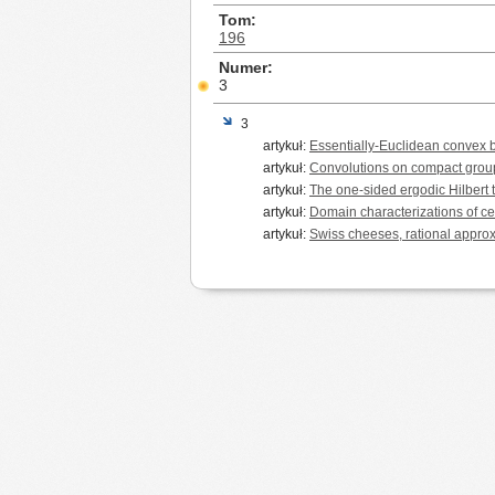
Tom
196
Numer
3
3
artykuł:
Essentially-Euclidean convex 
artykuł:
Convolutions on compact group
artykuł:
The one-sided ergodic Hilbert
artykuł:
Domain characterizations of ce
artykuł:
Swiss cheeses, rational appro