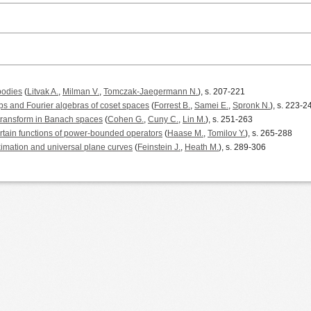
bodies
(
Litvak A.
,
Milman V.
,
Tomczak-Jaegermann N.
), s. 207-221
s and Fourier algebras of coset spaces
(
Forrest B.
,
Samei E.
,
Spronk N.
), s. 223-2
 transform in Banach spaces
(
Cohen G.
,
Cuny C.
,
Lin M.
), s. 251-263
rtain functions of power-bounded operators
(
Haase M.
,
Tomilov Y.
), s. 265-288
ximation and universal plane curves
(
Feinstein J.
,
Heath M.
), s. 289-306