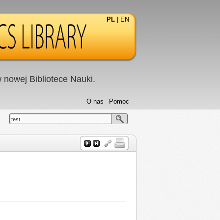
PL
|
EN
nowej Bibliotece Nauki.
O nas
Pomoc
test