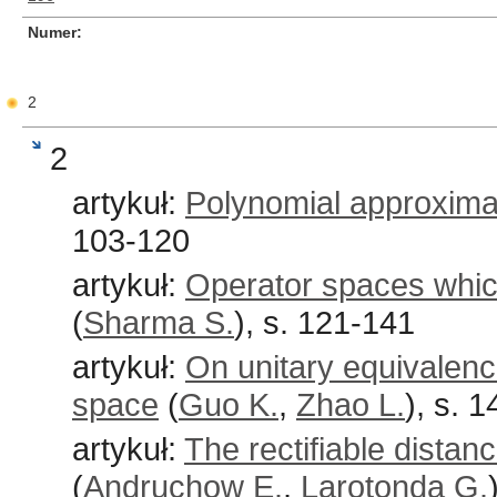
Numer
2
2
artykuł:
Polynomial approximat
103-120
artykuł:
Operator spaces which
(
Sharma S.
), s. 121-141
artykuł:
On unitary equivalence
space
(
Guo K.
,
Zhao L.
), s. 
artykuł:
The rectifiable distan
(
Andruchow E.
,
Larotonda G.