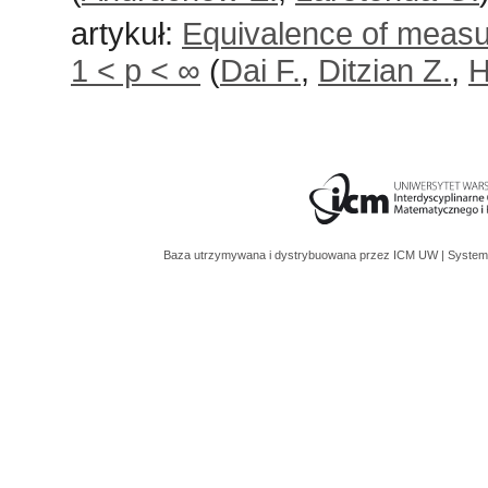
artykuł:
Equivalence of measu
1 < p < ∞
(
Dai F.
,
Ditzian Z.
,
H
Baza utrzymywana i dystrybuowana przez
ICM UW
| System