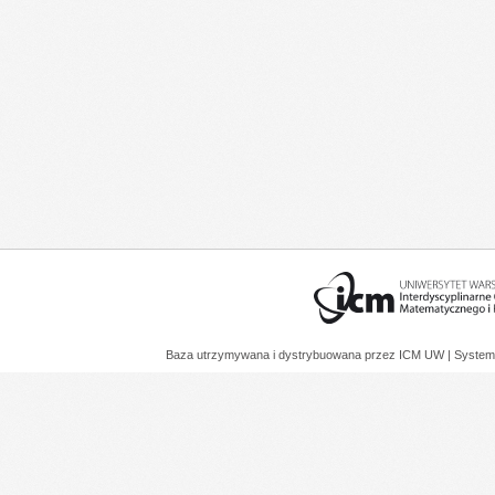
Baza utrzymywana i dystrybuowana przez
ICM UW
| System