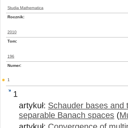
Studia Mathematica
Rocznik
2010
Tom
196
Numer
1
1
artykuł:
Schauder bases and t
separable Banach spaces
(
Mu
artykuł:
Convergence of multi