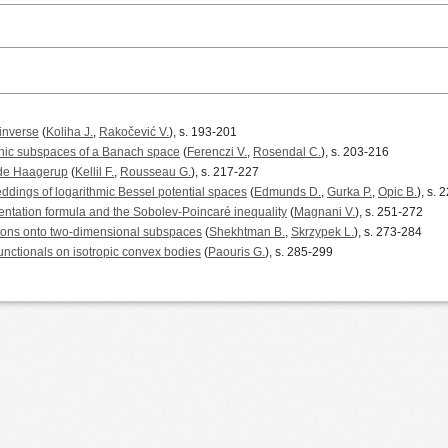
 inverse
(
Koliha J.
,
Rakočević V.
), s. 193-201
hic subspaces of a Banach space
(
Ferenczi V.
,
Rosendal C.
), s. 203-216
 de Haagerup
(
Kellil F.
,
Rousseau G.
), s. 217-227
ings of logarithmic Bessel potential spaces
(
Edmunds D.
,
Gurka P.
,
Opic B.
), s.
esentation formula and the Sobolev-Poincaré inequality
(
Magnani V.
), s. 251-272
ions onto two-dimensional subspaces
(
Shekhtman B.
,
Skrzypek L.
), s. 273-284
functionals on isotropic convex bodies
(
Paouris G.
), s. 285-299