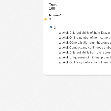
Tom
168
Numer
3
3
artykuł:
Differentiability of the g-Drazin
artykuł:
On the number of non-isomorp
artykuł:
Généralisation d'un théorème
artykuł:
Compact and continuous embedd
artykuł:
Differentiability from the repr
artykuł:
Uniqueness of minimal project
artykuł:
On the ψ₂-behaviour of linear 