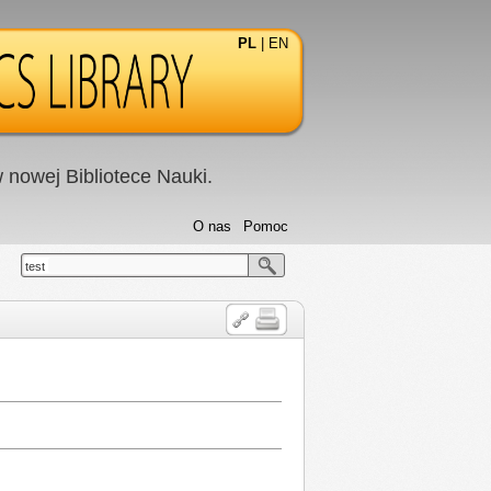
PL
|
EN
nowej Bibliotece Nauki.
O nas
Pomoc
test