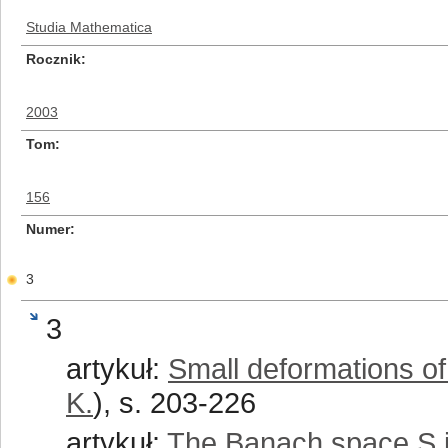
Studia Mathematica
Rocznik
2003
Tom
156
Numer
3
3
artykuł:
Small deformations of
K.
), s. 203-226
artykuł:
The Banach space S 