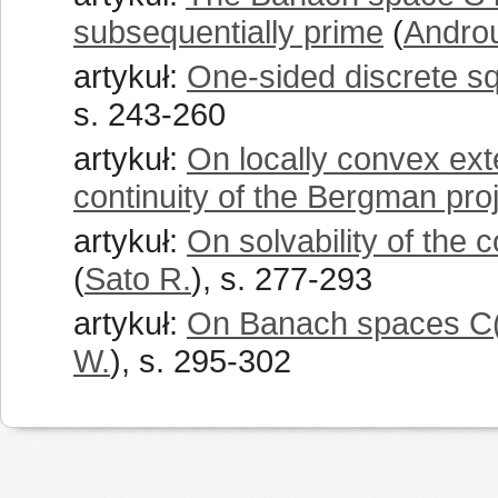
subsequentially prime
(
Androu
artykuł:
One-sided discrete sq
s. 243-260
artykuł:
On locally convex exte
continuity of the Bergman pro
artykuł:
On solvability of the
(
Sato R.
), s. 277-293
artykuł:
On Banach spaces C(K
W.
), s. 295-302