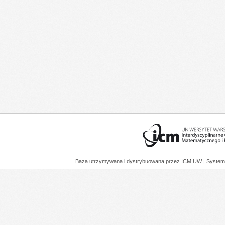
Baza utrzymywana i dystrybuowana przez
ICM UW
| System