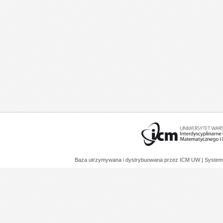
Baza utrzymywana i dystrybuowana przez
ICM UW
| System