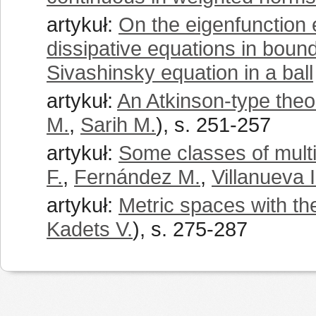
artykuł:
On the eigenfunction 
dissipative equations in bou
Sivashinsky equation in a ball
artykuł:
An Atkinson-type the
M.
,
Sarih M.
), s. 251-257
artykuł:
Some classes of multi
F.
,
Fernández M.
,
Villanueva I
artykuł:
Metric spaces with the
Kadets V.
), s. 275-287