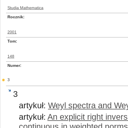
Studia Mathematica
Rocznik
2001
Tom
148
Numer
3
3
artykuł:
Weyl spectra and Wey
artykuł:
An explicit right inve
continuous in weighted norms