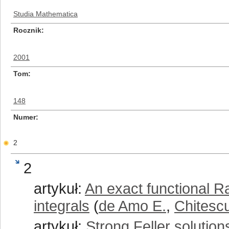
Studia Mathematica
Rocznik
2001
Tom
148
Numer
2
2
artykuł:
An exact functional R
integrals
(
de Amo E.
,
Chitescu
artykuł:
Strong Feller solution