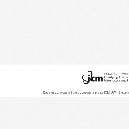
Baza utrzymywana i dystrybuowana przez
ICM UW
| System