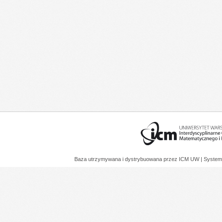
Baza utrzymywana i dystrybuowana przez
ICM UW
| System