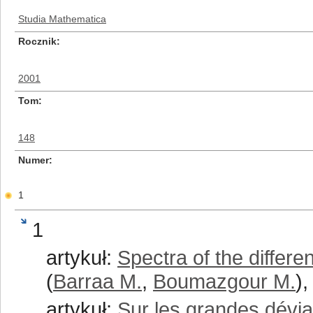
Studia Mathematica
Rocznik
2001
Tom
148
Numer
1
1
artykuł:
Spectra of the differ
(
Barraa M.
,
Boumazgour M.
),
artykuł:
Sur les grandes déviat