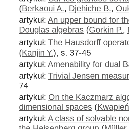
(
Berkaoui A.
,
Djehiche B.
,
Ouk
artykuł:
An upper bound for the
Douglas algebras
(
Gorkin P.
,
artykuł:
The Hausdorff operat
(
Kanjin Y.
), s. 37-45
artykuł:
Amenability for dual 
artykuł:
Trivial Jensen measur
74
artykuł:
On the Kaczmarz algor
dimensional spaces
(
Kwapień
artykuł:
A class of solvable n
the Heisenberg group
(
Müller