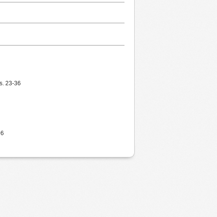
 s. 23-36
96