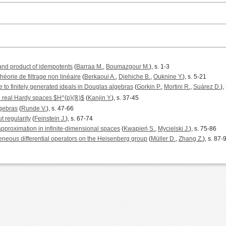
 and product of idempotents
(
Barraa M.
,
Boumazgour M.
), s. 1-3
héorie de filtrage non linéaire
(
Berkaoui A.
,
Djehiche B.
,
Ouknine Y.
), s. 5-21
 to finitely generated ideals in Douglas algebras
(
Gorkin P.
,
Mortini R.
,
Suárez D.
),
e real Hardy spaces $H^{p}(ℝ)$
(
Kanjin Y.
), s. 37-45
lgebras
(
Runde V.
), s. 47-66
t regularity
(
Feinstein J.
), s. 67-74
pproximation in infinite-dimensional spaces
(
Kwapień S.
,
Mycielski J.
), s. 75-86
neous differential operators on the Heisenberg group
(
Müller D.
,
Zhang Z.
), s. 87-