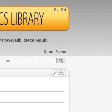
PL
|
EN
nowej Bibliotece Nauki.
O nas
Pomoc
test