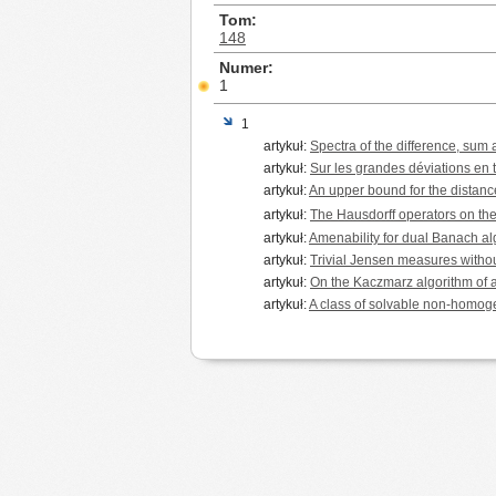
Tom
148
Numer
1
1
artykuł:
Spectra of the difference, sum
artykuł:
Sur les grandes déviations en t
artykuł:
An upper bound for the distance
artykuł:
The Hausdorff operators on th
artykuł:
Amenability for dual Banach a
artykuł:
Trivial Jensen measures withou
artykuł:
On the Kaczmarz algorithm of a
artykuł:
A class of solvable non-homoge