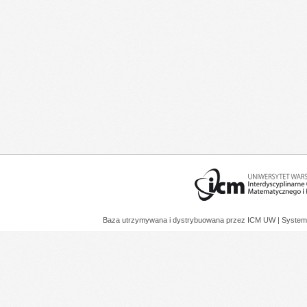
Baza utrzymywana i dystrybuowana przez
ICM UW
| System