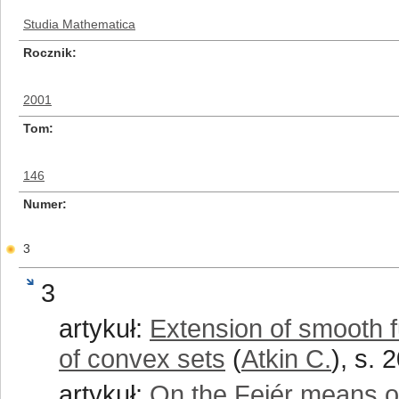
Studia Mathematica
Rocznik
2001
Tom
146
Numer
3
3
artykuł:
Extension of smooth fu
of convex sets
(
Atkin C.
), s. 
artykuł:
On the Fejér means o