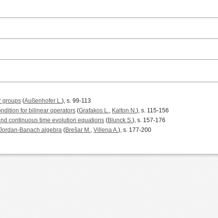
r groups
(
Außenhofer L.
), s. 99-113
ndition for bilinear operators
(
Grafakos L.
,
Kalton N.
), s. 115-156
 and continuous time evolution equations
(
Blunck S.
), s. 157-176
a Jordan-Banach algebra
(
Brešar M.
,
Villena A.
), s. 177-200