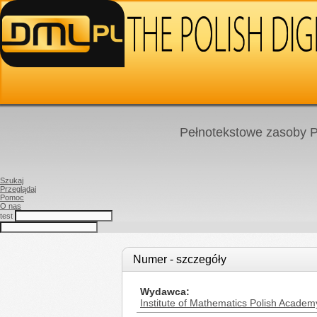
Pełnotekstowe zasoby P
Szukaj
Przeglądaj
Pomoc
O nas
test
Numer - szczegóły
Wydawca
Institute of Mathematics Polish Academ