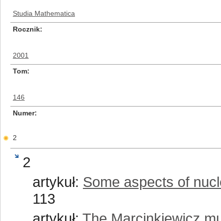
Studia Mathematica
Rocznik
2001
Tom
146
Numer
2
2
artykuł:
Some aspects of nucl
113
artykuł:
The Marcinkiewicz mult