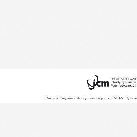
Baza utrzymywana i dystrybuowana przez
ICM UW
| System