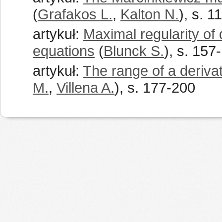
(
Grafakos L.
,
Kalton N.
), s. 1
artykuł:
Maximal regularity of
equations
(
Blunck S.
), s. 157
artykuł:
The range of a deriva
M.
,
Villena A.
), s. 177-200