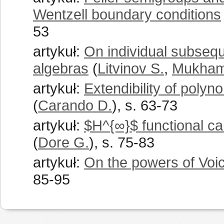
Wentzell boundary conditions
53
artykuł:
On individual subseq
algebras
(
Litvinov S.
,
Mukham
artykuł:
Extendibility of polyn
(
Carando D.
), s. 63-73
artykuł:
$H^{∞}$ functional cal
(
Dore G.
), s. 75-83
artykuł:
On the powers of Voic
85-95