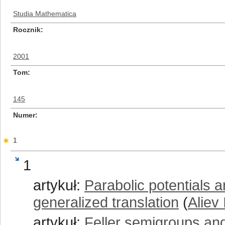
Studia Mathematica
Rocznik
2001
Tom
145
Numer
1
1
artykuł:
Parabolic potentials 
generalized translation
(
Aliev 
artykuł:
Feller semigroups and