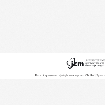
Baza utrzymywana i dystrybuowana przez
ICM UW
| System