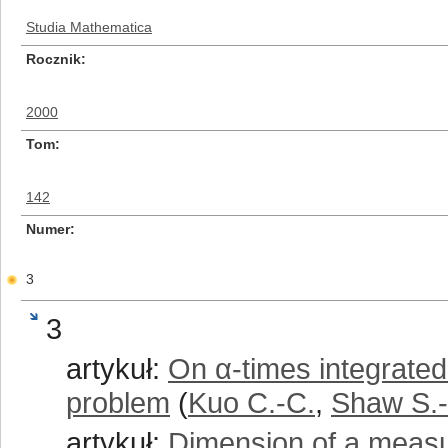
Studia Mathematica
Rocznik
2000
Tom
142
Numer
3
3
artykuł:
On α-times integrate
problem
(
Kuo C.-C.
,
Shaw S.-
artykuł:
Dimension of a meas