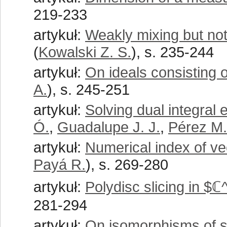
219-233
artykuł:
Weakly mixing but no
(
Kowalski Z. S.
), s. 235-244
artykuł:
On ideals consisting o
A.
), s. 245-251
artykuł:
Solving dual integra
Ó.
,
Guadalupe J. J.
,
Pérez M.
artykuł:
Numerical index of ve
Payá R.
), s. 269-280
artykuł:
Polydisc slicing in $ℂ
281-294
artykuł:
On isomorphisms of s