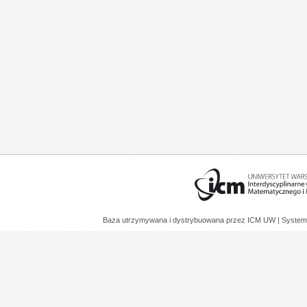
Baza utrzymywana i dystrybuowana przez
ICM UW
| System