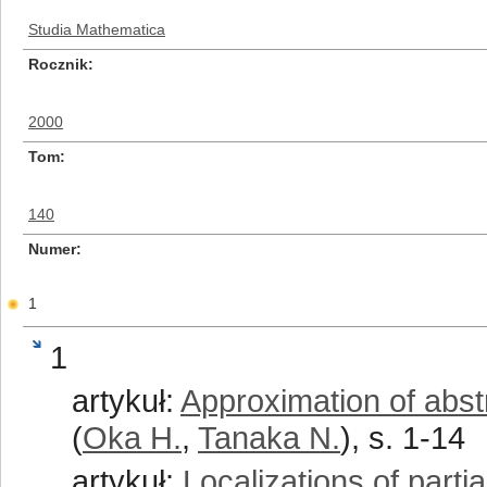
Studia Mathematica
Rocznik
2000
Tom
140
Numer
1
1
artykuł:
Approximation of abstr
(
Oka H.
,
Tanaka N.
), s. 1-14
artykuł:
Localizations of partia