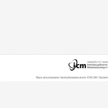
Baza utrzymywana i dystrybuowana przez
ICM UW
| System