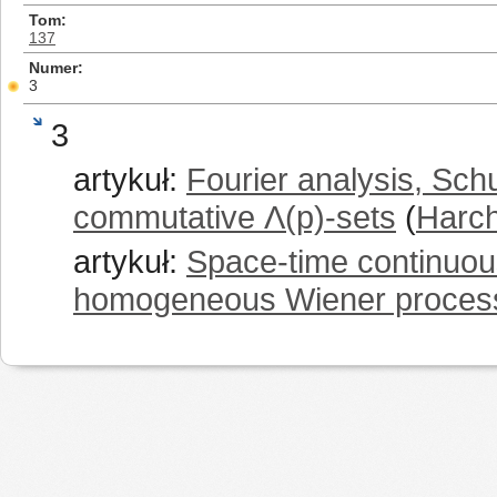
Tom
137
Numer
3
3
artykuł:
Fourier analysis, Sch
commutative Λ(p)-sets
(
Harch
artykuł:
Space-time continuous
homogeneous Wiener proces