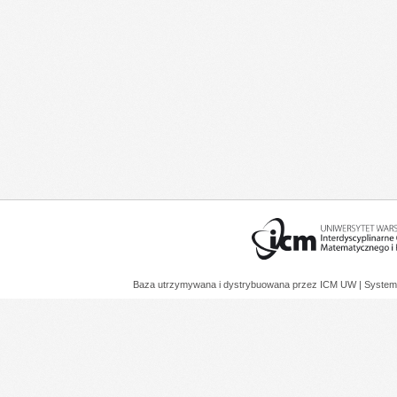
Baza utrzymywana i dystrybuowana przez
ICM UW
| System