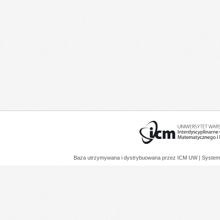
Baza utrzymywana i dystrybuowana przez
ICM UW
| System