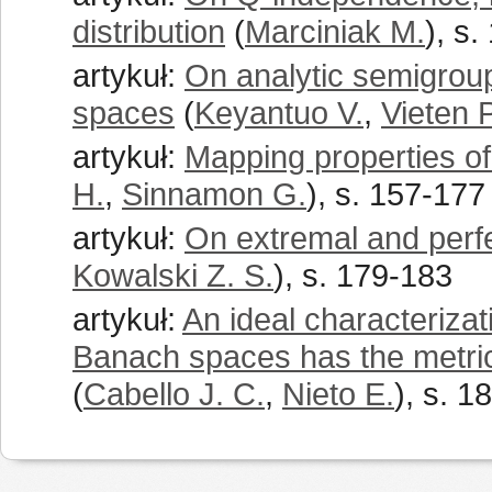
distribution
(
Marciniak M.
), s
artykuł:
On analytic semigrou
spaces
(
Keyantuo V.
,
Vieten P
artykuł:
Mapping properties of
H.
,
Sinnamon G.
), s. 157-177
artykuł:
On extremal and perfe
Kowalski Z. S.
), s. 179-183
artykuł:
An ideal characteriza
Banach spaces has the metri
(
Cabello J. C.
,
Nieto E.
), s. 1