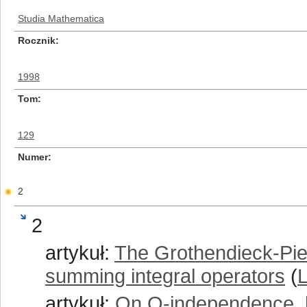
Studia Mathematica
Rocznik
1998
Tom
129
Numer
2
2
artykuł:
The Grothendieck-Piet
summing integral operators
(
artykuł:
On Q-independence, l