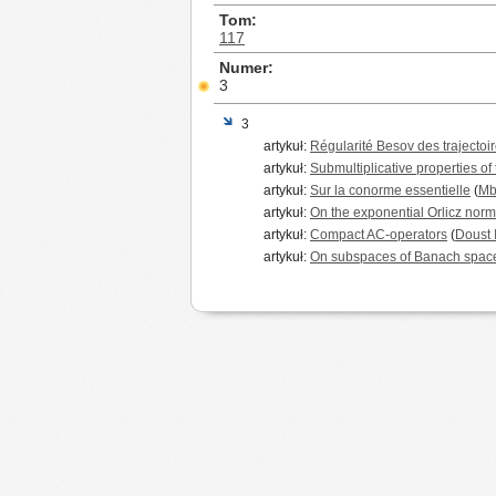
Tom
117
Numer
3
3
artykuł:
Régularité Besov des trajectoi
artykuł:
Submultiplicative properties of
artykuł:
Sur la conorme essentielle
(
Mb
artykuł:
On the exponential Orlicz nor
artykuł:
Compact AC-operators
(
Doust I
artykuł:
On subspaces of Banach spaces