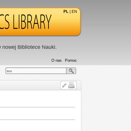
PL
|
EN
nowej Bibliotece Nauki.
O nas
Pomoc
test