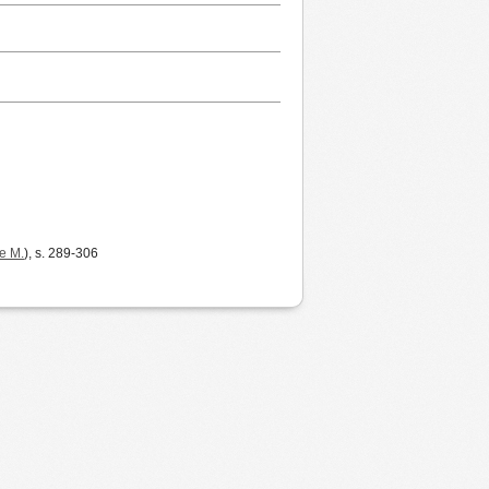
e M.
), s. 289-306