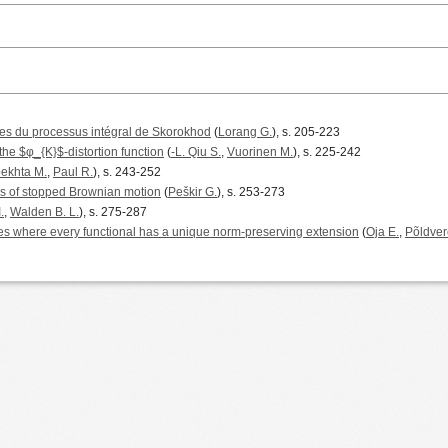
res du processus intégral de Skorokhod
(
Lorang G.
), s. 205-223
 the $φ_{K}$-distortion function
(
-L. Qiu S.
,
Vuorinen M.
), s. 225-242
ekhta M.
,
Paul R.
), s. 243-252
ms of stopped Brownian motion
(
Peškir G.
), s. 253-273
.
,
Walden B. L.
), s. 275-287
 where every functional has a unique norm-preserving extension
(
Oja E.
,
Põldver