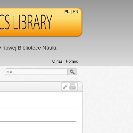
PL
|
EN
nowej Bibliotece Nauki.
O nas
Pomoc
test