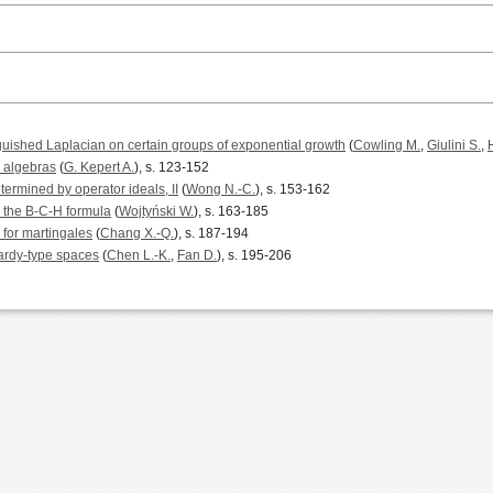
inguished Laplacian on certain groups of exponential growth
(
Cowling M.
,
Giulini S.
,
 algebras
(
G. Kepert A.
), s. 123-152
ermined by operator ideals, II
(
Wong N.-C.
), s. 153-162
the B-C-H formula
(
Wojtyński W.
), s. 163-185
for martingales
(
Chang X.-Q.
), s. 187-194
Hardy-type spaces
(
Chen L.-K.
,
Fan D.
), s. 195-206