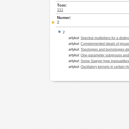
Tom
111
Numer
2
2
artykuł:
Spectral multipliers for a dist
artykuł:
Complemented ideals of group
artykuł:
Topologies and bornologies det
artykuł:
One-parameter subgroups and 
artykuł:
Some Sawyer type inequalities 
artykuł:
Oscillatory kernels in certain 