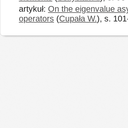
artykuł:
On the eigenvalue asy
operators
(
Cupała W.
), s. 10