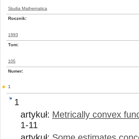
Studia Mathematica
Rocznik
1993
Tom
105
Numer
1
1
artykuł:
Metrically convex fun
1-11
artykuł:
Some estimates conce