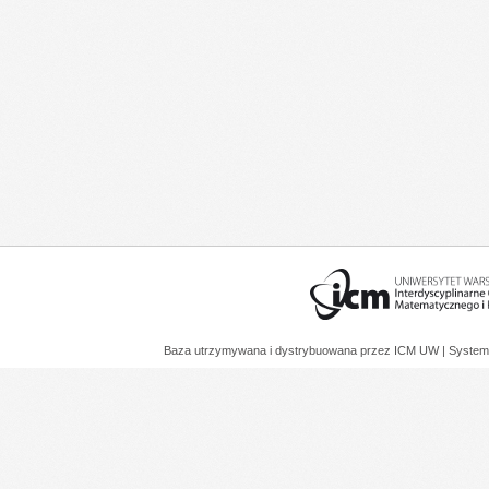
Baza utrzymywana i dystrybuowana przez
ICM UW
| System