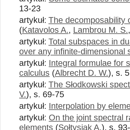
13-23
artykuł:
The decomposability o
(
Katavolos A.
,
Lambrou M. S.
artykuł:
Total subspaces in d
over any infinite-dimensional
artykuł:
Integral formulae for 
calculus
(
Albrecht D. W.
), s. 
artykuł:
The Słodkowski spect
V.
), s. 69-75
artykuł:
Interpolation by elem
artykuł:
On the joint spectral
elements
(
Sołtysiak A.
), s. 93