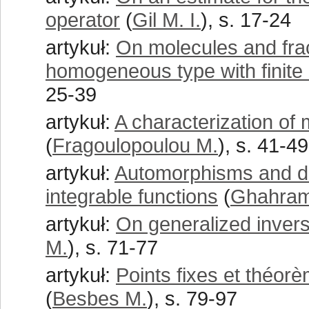
operator
(
Gil M. I.
), s. 17-24
artykuł:
On molecules and frac
homogeneous type with finit
25-39
artykuł:
A characterization of 
(
Fragoulopoulou M.
), s. 41-49
artykuł:
Automorphisms and der
integrable functions
(
Ghahram
artykuł:
On generalized invers
M.
), s. 71-77
artykuł:
Points fixes et théor
(
Besbes M.
), s. 79-97