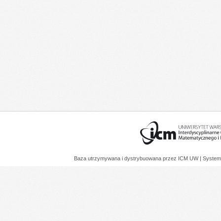
Baza utrzymywana i dystrybuowana przez
ICM UW
| System