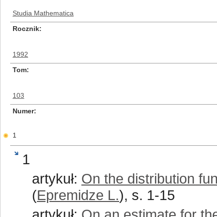
Studia Mathematica
Rocznik
1992
Tom
103
Numer
1
1
artykuł:
On the distribution fu
(
Epremidze L.
), s. 1-15
artykuł:
On an estimate for the