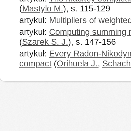
(
Mastylo M.
), s. 115-129
artykuł:
Multipliers of weighte
artykuł:
Computing summing n
(
Szarek S. J.
), s. 147-156
artykuł:
Every Radon-Nikodym
compact
(
Orihuela J.
,
Schach