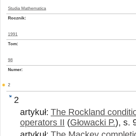
Studia Mathematica
Rocznik
1991
Tom
98
Numer
2
2
artykuł:
The Rockland condition
operators II
(
Głowacki P.
), s.
artykuł:
The Mackey completio