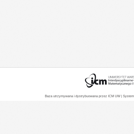
Baza utrzymywana i dystrybuowana przez
ICM UW
| System