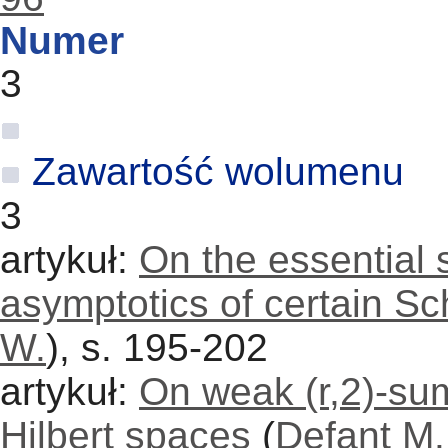
Numer
3
Zawartość wolumenu
3
artykuł:
On the essential
asymptotics of certain Sc
W.
), s. 195-202
artykuł:
On weak (r,2)-su
Hilbert spaces
(
Defant M.