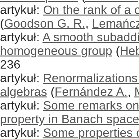
artykuł:
On the rank of a c
(
Goodson G. R.
,
Lemańcz
artykuł:
A smooth subadd
homogeneous group
(
Heb
236
artykuł:
Renormalizations
algebras
(
Fernández A.
,
artykuł:
Some remarks on 
property in Banach spac
artykuł:
Some properties 