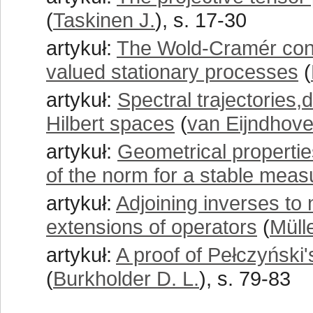
(
Taskinen J.
), s. 17-30
artykuł:
The Wold-Cramér con
valued stationary processes
(
artykuł:
Spectral trajectories,d
Hilbert spaces
(
van Eijndhoven
artykuł:
Geometrical propertie
of the norm for a stable meas
artykuł:
Adjoining inverses t
extensions of operators
(
Mülle
artykuł:
A proof of Pełczyński
(
Burkholder D. L.
), s. 79-83