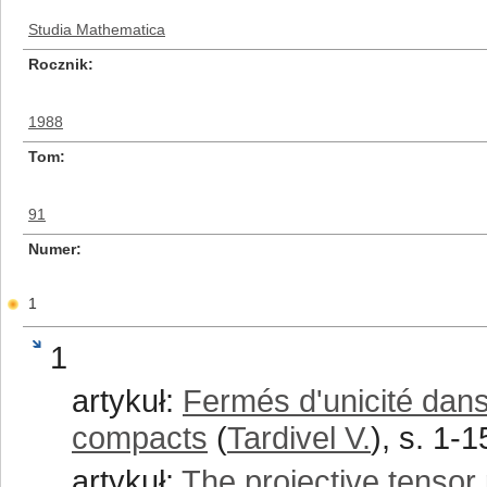
Studia Mathematica
Rocznik
1988
Tom
91
Numer
1
1
artykuł:
Fermés d'unicité dans
compacts
(
Tardivel V.
), s. 1-1
artykuł:
The projective tensor