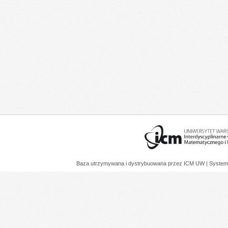
Baza utrzymywana i dystrybuowana przez
ICM UW
| System