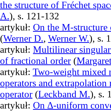
the structure of Fréchet spac
A.
), s. 121-132
artykuł:
On the M-structure 
(
Werner D.
,
Werner W.
), s.
artykuł:
Multilinear singular
of fractional order
(
Margare
artykuł:
Two-weight mixed n
operators and extrapolation 
operator
(
Leckband M.
), s.
artykuł:
On ∆-uniform conve