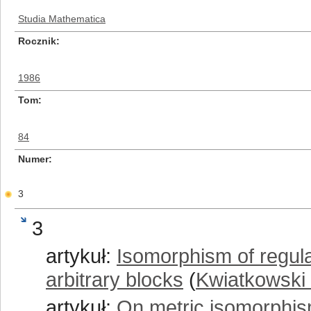
Studia Mathematica
Rocznik
1986
Tom
84
Numer
3
3
artykuł:
Isomorphism of regul
arbitrary blocks
(
Kwiatkowski 
artykuł:
On metric isomorphi