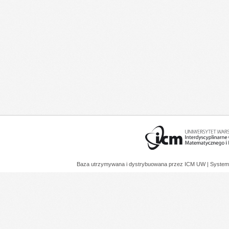
Baza utrzymywana i dystrybuowana przez
ICM UW
| System