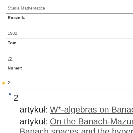
Studia Mathematica
Rocznik
1982
Tom
72
Numer
2
2
artykuł:
W*-algebras on Bana
artykuł:
On the Banach-Mazur 
Banach spaces and the hyperg