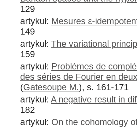
129
artykuł:
Mesures ε-idempoten
149
artykuł:
The variational princip
159
artykuł:
Problèmes de complém
des séries de Fourier en deu
(
Gatesoupe M.
), s. 161-171
artykuł:
A negative result in di
182
artykuł:
On the cohomology o