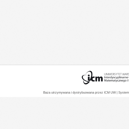
Baza utrzymywana i dystrybuowana przez
ICM UW
| System