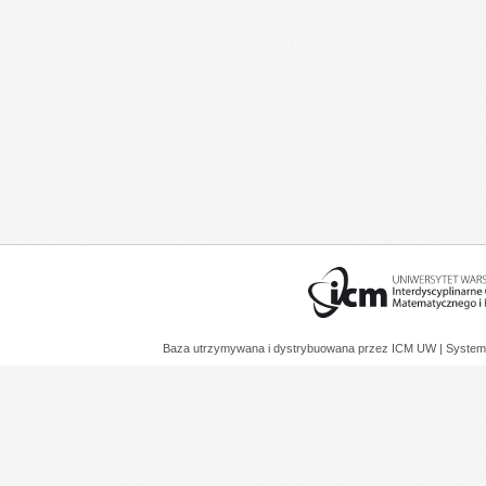
Baza utrzymywana i dystrybuowana przez
ICM UW
| System