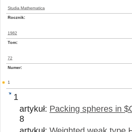
Studia Mathematica
Rocznik
1982
Tom
72
Numer
1
1
artykuł:
Packing spheres in $
8
artykuł:
Weighted weak type Ha