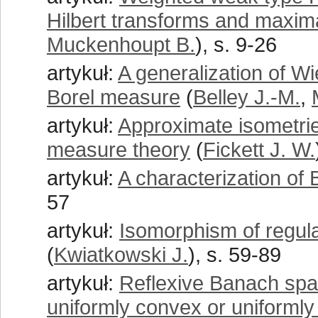
Hilbert transforms and maxima
Muckenhoupt B.
), s. 9-26
artykuł:
A generalization of Wie
Borel measure
(
Belley J.-M.
,
artykuł:
Approximate isometrie
measure theory
(
Fickett J. W.
artykuł:
A characterization 
57
artykuł:
Isomorphism of regul
(
Kwiatkowski J.
), s. 59-89
artykuł:
Reflexive Banach spa
uniformly convex or uniformly d