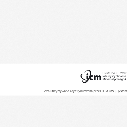
Baza utrzymywana i dystrybuowana przez
ICM UW
| System