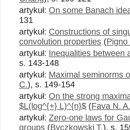
artykuł:
On some Banach ideal
131
artykuł:
Constructions of sin
convolution properties
(
Pigno 
artykuł:
Inequalities between
s. 143-148
artykuł:
Maximal seminorms o
C.
), s. 149-154
artykuł:
On the strong maxima
$L(log^{+} L)^{n}$
(
Fava N. A
artykuł:
Zero-one laws for Ga
groups
(
Byczkowski T.
), s. 1