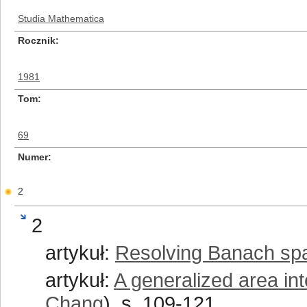
Studia Mathematica
Rocznik
1981
Tom
69
Numer
2
2
artykuł:
Resolving Banach sp
artykuł:
A generalized area int
Chang
), s. 109-121