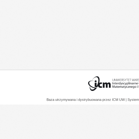
Baza utrzymywana i dystrybuowana przez
ICM UW
| System