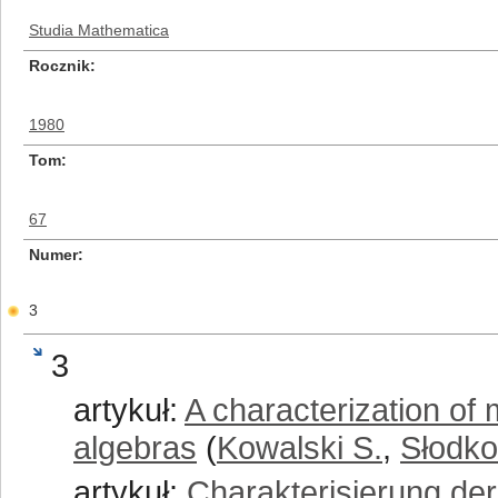
Studia Mathematica
Rocznik
1980
Tom
67
Numer
3
3
artykuł:
A characterization of m
algebras
(
Kowalski S.
,
Słodko
artykuł:
Charakterisierung de