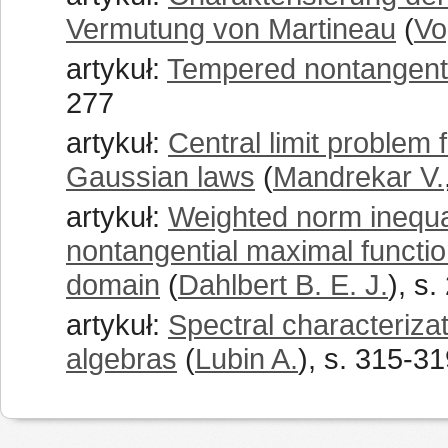
Vermutung von Martineau
(
Vo
artykuł:
Tempered nontangent
277
artykuł:
Central limit problem
Gaussian laws
(
Mandrekar V.
artykuł:
Weighted norm inequali
nontangential maximal functio
domain
(
Dahlbert B. E. J.
), s
artykuł:
Spectral characteriza
algebras
(
Lubin A.
), s. 315-3