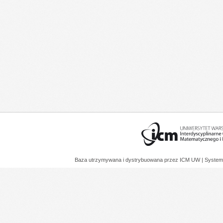
Baza utrzymywana i dystrybuowana przez
ICM UW
| System