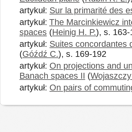
artykuł:
Sur la primarité des 
artykuł:
The Marcinkiewicz int
spaces
(
Heinig H. P.
), s. 163
artykuł:
Suites concordantes d
(
Góźdź C.
), s. 169-192
artykuł:
On projections and un
Banach spaces II
(
Wojaszczy
artykuł:
On pairs of commutin