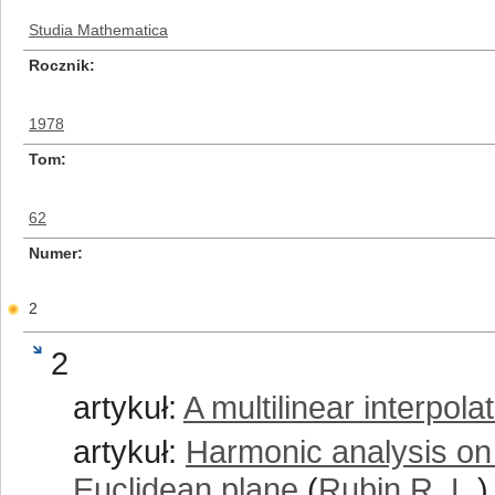
Studia Mathematica
Rocznik
1978
Tom
62
Numer
2
2
artykuł:
A multilinear interpol
artykuł:
Harmonic analysis on 
Euclidean plane
(
Rubin R. L.
)