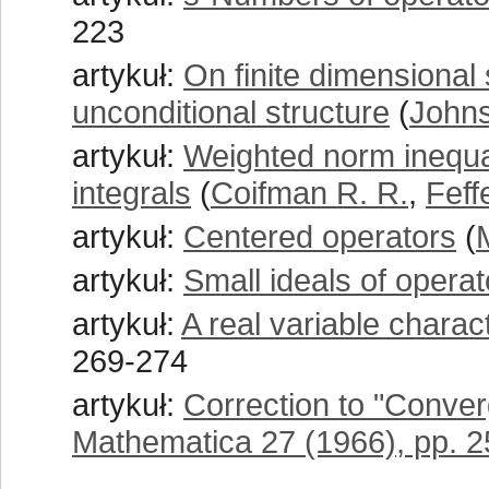
223
artykuł:
On finite dimensional
unconditional structure
(
Johns
artykuł:
Weighted norm inequal
integrals
(
Coifman R. R.
,
Feff
artykuł:
Centered operators
(
artykuł:
Small ideals of operat
artykuł:
A real variable charac
269-274
artykuł:
Correction to "Conve
Mathematica 27 (1966), pp. 2