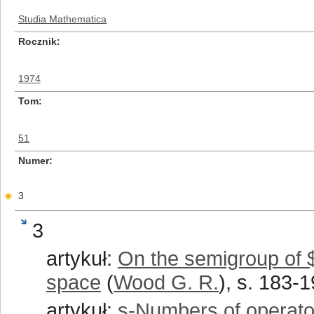
Studia Mathematica
Rocznik
1974
Tom
51
Numer
3
3
artykuł:
On the semigroup of 
space
(
Wood G. R.
), s. 183-
artykuł:
s-Numbers of operato