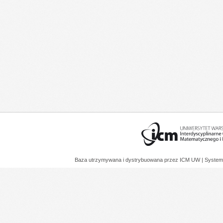
Baza utrzymywana i dystrybuowana przez
ICM UW
| System