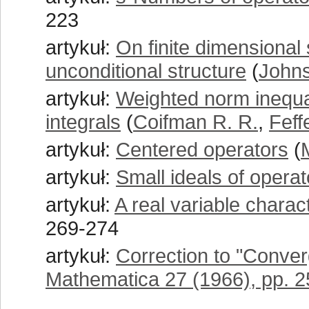
223
artykuł:
On finite dimensional
unconditional structure
(
Johns
artykuł:
Weighted norm inequal
integrals
(
Coifman R. R.
,
Feff
artykuł:
Centered operators
(
artykuł:
Small ideals of operat
artykuł:
A real variable charac
269-274
artykuł:
Correction to "Conve
Mathematica 27 (1966), pp. 2