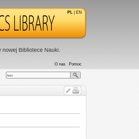
PL
|
EN
nowej Bibliotece Nauki.
O nas
Pomoc
test