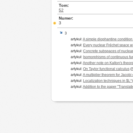
Tom
52
Numer
3
3
artykuł:
A simple diophantine condition
artykuł:
Every nuclear Fréchet space wi
artykuł:
Concrete subspaces of nuclea
artykuł:
Isomorphisms of continuous fu
artykuł:
Another note on Kalton's theo
artykuł:
On Taylor functional calculus
(
artykuł:
A multiplier theorem for Jacob
artykuł:
Localization techniques in $L^
artykuł:
Addition to the paper "Transla