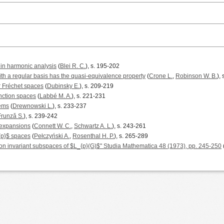
 in harmonic analysis
(
Blei R. C.
), s. 195-202
th a regular basis has the quasi-equivalence property
(
Crone L.
,
Robinson W. B.
),
r Fréchet spaces
(
Dubinsky E.
), s. 209-219
nction spaces
(
Labbé M. A.
), s. 221-231
rems
(
Drewnowski L.
), s. 233-237
Frunzǎ S.
), s. 239-242
i expansions
(
Connett W. C.
,
Schwartz A. L.
), s. 243-261
{p}$ spaces
(
Pełczyński A.
,
Rosenthal H. P.
), s. 265-289
tion invariant subspaces of $L_{p}(G)$" Studia Mathematica 48 (1973), pp. 245-250