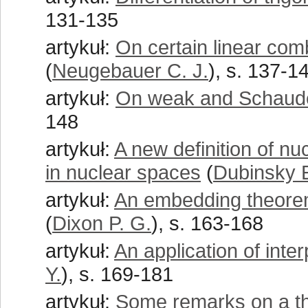
131-135
artykuł:
On certain linear comb
(
Neugebauer C. J.
), s. 137-1
artykuł:
On weak and Schaude
148
artykuł:
A new definition of nu
in nuclear spaces
(
Dubinsky 
artykuł:
An embedding theorem
(
Dixon P. G.
), s. 163-168
artykuł:
An application of inter
Y.
), s. 169-181
artykuł:
Some remarks on a th