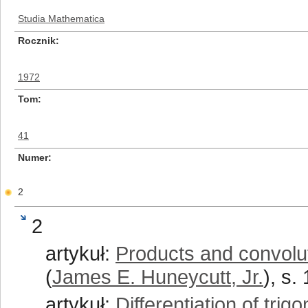
Studia Mathematica
Rocznik
1972
Tom
41
Numer
2
2
artykuł:
Products and convolut
(
James E. Huneycutt, Jr.
), s.
artykuł:
Differentiation of trig