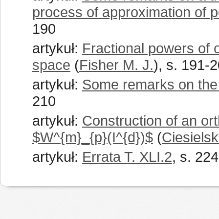
process of approximation of p
190
artykuł:
Fractional powers of 
space
(
Fisher M. J.
), s. 191-
artykuł:
Some remarks on the 
210
artykuł:
Construction of an or
$W^{m}_{p}(I^{d})$
(
Ciesielsk
artykuł:
Errata T. XLI.2
, s. 224