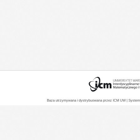
Baza utrzymywana i dystrybuowana przez
ICM UW
| System