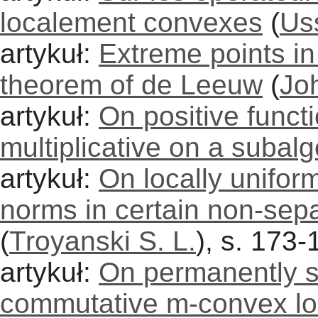
localement convexes
(
Us
artykuł:
Extreme points in
theorem of de Leeuw
(
Jo
artykuł:
On positive funct
multiplicative on a subal
artykuł:
On locally unifor
norms in certain non-se
(
Troyanski S. L.
), s. 173-
artykuł:
On permanently s
commutative m-convex lo