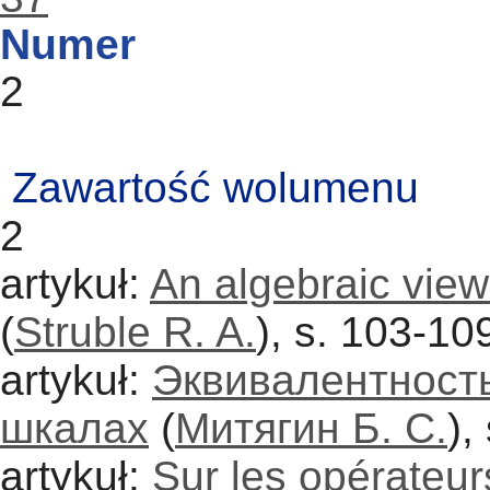
Numer
2
Zawartość wolumenu
2
artykuł:
An algebraic view
(
Struble R. A.
), s. 103-10
artykuł:
Эквивалентность
шкалах
(
Митягин Б. С.
),
artykuł:
Sur les opérateu