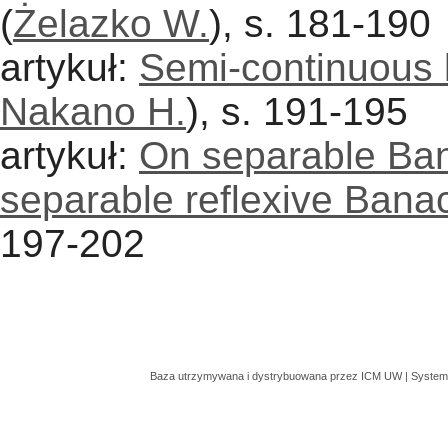
(
Żelazko W.
), s. 181-190
artykuł:
Semi-continuous l
Nakano H.
), s. 191-195
artykuł:
On separable Ban
separable reflexive Bana
197-202
Baza utrzymywana i dystrybuowana przez
ICM UW
| System