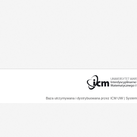
Baza utrzymywana i dystrybuowana przez
ICM UW
| System