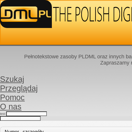
Pełnotekstowe zasoby PLDML oraz innych baz
Zapraszamy
Szukaj
Przeglądaj
Pomoc
O nas
test
Numer - szczegóły