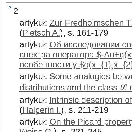
2
artykuł:
Zur Fredholmschen T
(
Pietsch A.
), s. 161-179
artykuł:
Об исследовании со
спектра оператора $-Δu+q(x_
особенности у $q(x_{1},x_{2}
artykuł:
Some analogies between
distributions and the class ℒ o
artykuł:
Intrinsic description 
(
Halperin I.
), s. 211-219
artykuł:
On the Picard propert
Weiss G.
), s. 221-245