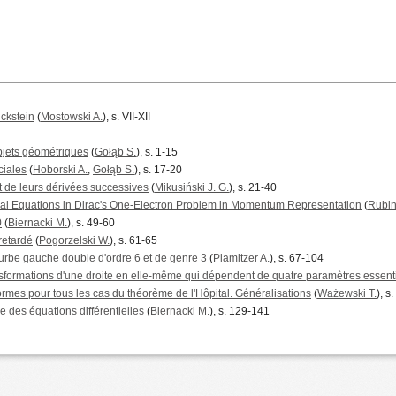
ickstein
(
Mostowski A.
), s. VII-XII
objets géométriques
(
Gołąb S.
), s. 1-15
ciales
(
Hoborski A.
,
Gołąb S.
), s. 17-20
 de leurs dérivées successives
(
Mikusiński J. G.
), s. 21-40
egral Equations in Dirac's One-Electron Problem in Momentum Representation
(
Rubin
0
(
Biernacki M.
), s. 49-60
 retardé
(
Pogorzelski W.
), s. 61-65
urbe gauche double d'ordre 6 et de genre 3
(
Plamitzer A.
), s. 67-104
formations d'une droite en elle-même qui dépendent de quatre paramètres essent
mes pour tous les cas du théorème de l'Hôpital. Généralisations
(
Ważewski T.
), s
e des équations différentielles
(
Biernacki M.
), s. 129-141