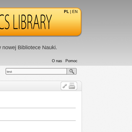
PL
|
EN
nowej Bibliotece Nauki.
O nas
Pomoc
test