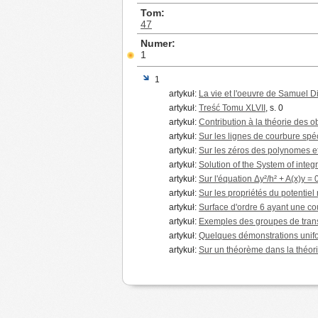
Tom
47
Numer
1
1
artykuł:
La vie et l'oeuvre de Samuel D
artykuł:
Treść Tomu XLVII
, s. 0
artykuł:
Contribution à la théorie des 
artykuł:
Sur les lignes de courbure spé
artykuł:
Sur les zéros des polynomes et
artykuł:
Solution of the System of int
artykuł:
Sur l'équation Δy²/h² + A(x)y = 
artykuł:
Sur les propriétés du potentiel
artykuł:
Surface d'ordre 6 ayant une co
artykuł:
Exemples des groupes de trans
artykuł:
Quelques démonstrations unifor
artykuł:
Sur un théorème dans la théori