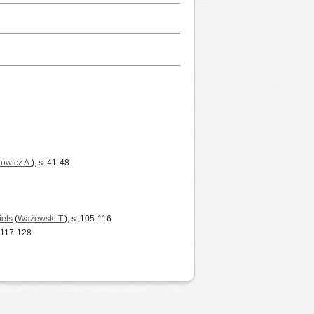
owicz A.
), s. 41-48
iels
(
Ważewski T.
), s. 105-116
. 117-128