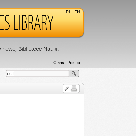
PL
|
EN
nowej Bibliotece Nauki.
O nas
Pomoc
test