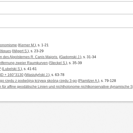
holonomisme
(
Kerner M.
), s. 1-21
étiques
(
Wigert S.
), s. 23-29
des Algolsternes R. Canis Majoris.
(
Gadomski J.
), s. 31-34
Entfernung zweier Raumkurven
(
Steckel S.
), s. 35-39
²
(
Lubelski S.
), s. 41-61
 BD + 160°3130
(
Wasiutyński J.
), s. 63-78
-go rzędu z podwójną krzywą skośną rzędu 3-go
(
Plamitzer A.
), s. 79-128
n für affine geodätische Linien und nichtholonome nichtkonservative dynamische 