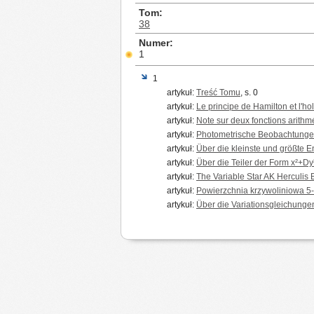
Tom
38
Numer
1
1
artykuł:
Treść Tomu
, s. 0
artykuł:
Le principe de Hamilton et l'
artykuł:
Note sur deux fonctions arithm
artykuł:
Photometrische Beobachtungen 
artykuł:
Über die kleinste und größte 
artykuł:
Über die Teiler der Form x²+Dy
artykuł:
The Variable Star AK Herculis
artykuł:
Powierzchnia krzywoliniowa 5
artykuł:
Über die Variationsgleichunge