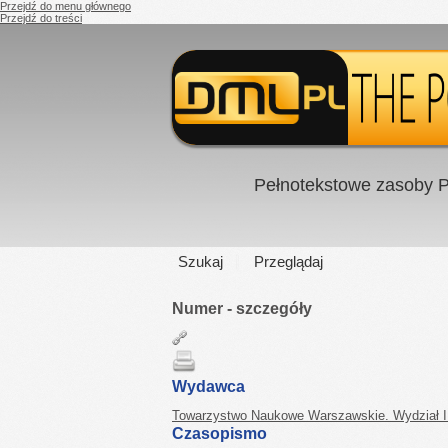
Przejdź do menu głównego
Przejdź do treści
Pełnotekstowe zasoby P
Szukaj
Przeglądaj
Numer - szczegóły
Wydawca
Towarzystwo Naukowe Warszawskie. Wydział I
Czasopismo