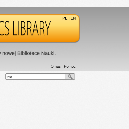
PL
|
EN
nowej Bibliotece Nauki.
O nas
Pomoc
test