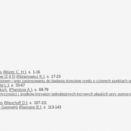
ns
(
Müntz C. H.
), s. 1-16
j (2,4,5)
(
Abramowicz K.
), s. 17-23
ionem i jego zastosowaniu do badania trzeciego rzędu o czterech punktach 
ld L.
), s. 33-67
kich.
(
Plamitzer A.
), s. 69-79
tyczności i środków krzywizn jednobieżnych krzywych płaskich przy pomocy 
es
(
Menchoff D.
), s. 107-111
 Geometrji
(
Riemann B.
), s. 113-143