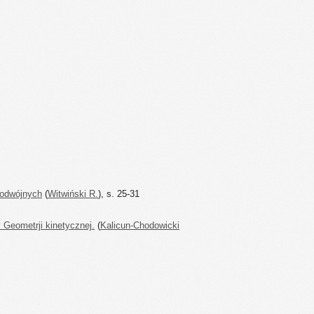
podwójnych
(
Witwiński R.
), s. 25-31
Geometrji kinetycznej.
(
Kalicun-Chodowicki