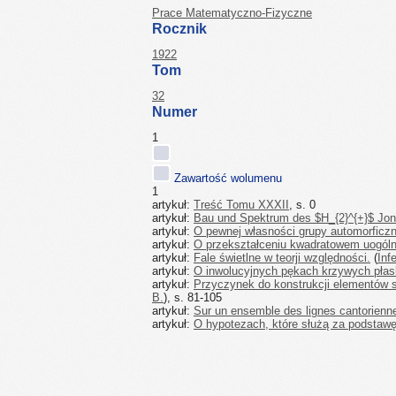
Prace Matematyczno-Fizyczne
Rocznik
1922
Tom
32
Numer
1
Zawartość wolumenu
1
artykuł:
Treść Tomu XXXII
, s. 0
artykuł:
Bau und Spektrum des $H_{2}^{+}$ Jo
artykuł:
O pewnej własności grupy automorficzne
artykuł:
O przekształceniu kwadratowem uogóln
artykuł:
Fale świetlne w teorji względności.
(
Infe
artykuł:
O inwolucyjnych pękach krzywych płas
artykuł:
Przyczynek do konstrukcji elementów s
B.
), s. 81-105
artykuł:
Sur un ensemble des lignes cantorienn
artykuł:
O hypotezach, które służą za podstawę